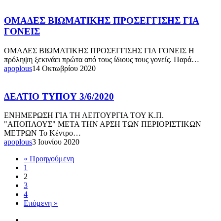
επίδρασή
της
ΟΜΑΔΕΣ
ΟΜΑΔΕΣ ΒΙΩΜΑΤΙΚΗΣ ΠΡΟΣΕΓΓΙΣΗΣ ΓΙΑ
στους
ΒΙΩΜΑΤΙΚΗΣ
ΓΟΝΕΙΣ
εξαρτημένους
ΠΡΟΣΕΓΓΙΣΗΣ
ΓΙΑ
ΟΜΑΔΕΣ ΒΙΩΜΑΤΙΚΗΣ ΠΡΟΣΕΓΓΙΣΗΣ ΓΙΑ ΓΟΝΕΙΣ Η
ΓΟΝΕΙΣ
πρόληψη ξεκινάει πρώτα από τους ίδιους τους γονείς. Παρά…
apoplous
14 Οκτωβρίου 2020
ΔΕΛΤΙΟ
ΔΕΛΤΙΟ ΤΥΠΟΥ 3/6/2020
ΤΥΠΟΥ
3/6/2020
ΕΝΗΜΕΡΩΣΗ ΓΙΑ ΤΗ ΛΕΙΤΟΥΡΓΙΑ ΤΟΥ Κ.Π.
"ΑΠΟΠΛΟΥΣ" ΜΕΤΑ ΤΗΝ ΑΡΣΗ ΤΩΝ ΠΕΡΙΟΡΙΣΤΙΚΩΝ
ΜΕΤΡΩΝ Το Κέντρο…
apoplous
3 Ιουνίου 2020
« Προηγούμενη
1
2
3
4
Επόμενη »
facebook