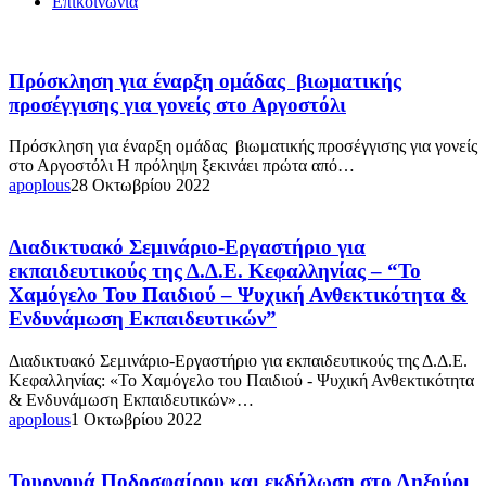
Επικοινωνία
Πρόσκληση
Πρόσκληση για έναρξη ομάδας βιωματικής
για
προσέγγισης για γονείς στο Αργοστόλι
έναρξη
ομάδας
Πρόσκληση για έναρξη ομάδας βιωματικής προσέγγισης για γονείς
βιωματικής
στο Αργοστόλι Η πρόληψη ξεκινάει πρώτα από…
προσέγγισης
apoplous
28 Οκτωβρίου 2022
για
γονείς
στο
Διαδικτυακό
Διαδικτυακό Σεμινάριο-Εργαστήριο για
Αργοστόλι
Σεμινάριο-
εκπαιδευτικούς της Δ.Δ.Ε. Κεφαλληνίας – “Το
Εργαστήριο
Χαμόγελο Του Παιδιού – Ψυχική Ανθεκτικότητα &
για
Ενδυνάμωση Εκπαιδευτικών”
εκπαιδευτικούς
της
Διαδικτυακό Σεμινάριο-Εργαστήριο για εκπαιδευτικούς της Δ.Δ.Ε.
Δ.Δ.Ε.
Κεφαλληνίας: «Το Χαμόγελο του Παιδιού - Ψυχική Ανθεκτικότητα
Κεφαλληνίας
& Ενδυνάμωση Εκπαιδευτικών»…
–
apoplous
1 Οκτωβρίου 2022
“Το
Χαμόγελο
Του
Τουρνουά
Παιδιού
Τουρνουά Ποδοσφαίρου και εκδήλωση στο Ληξούρι