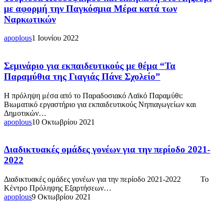
Ποδοσφαίρου
–
με αφορμή την Παγκόσμια Μέρα κατά των
και
Ψυχική
Ναρκωτικών
εκδήλωση
Ανθεκτικότητα
στο
&
apoplous
1 Ιουνίου 2022
Ληξούρι
Ενδυνάμωση
με
Εκπαιδευτικών”
αφορμή
Σεμινάριο
Σεμινάριο για εκπαιδευτικούς με θέμα “Τα
την
για
Παγκόσμια
Παραμύθια της Γιαγιάς Πάνε Σχολείο”
εκπαιδευτικούς
Μέρα
με
κατά
Η πρόληψη μέσα από το Παραδοσιακό Λαϊκό Παραμύθι:
θέμα
των
Βιωματικό εργαστήριο για εκπαιδευτικούς Νηπιαγωγείων και
“Τα
Ναρκωτικών
Δημοτικών…
Παραμύθια
apoplous
10 Οκτωβρίου 2021
της
Γιαγιάς
Πάνε
Διαδικτυακές
Διαδικτυακές ομάδες γονέων για την περίοδο 2021-
Σχολείο”
ομάδες
2022
γονέων
για
Διαδικτυακές ομάδες γονέων για την περίοδο 2021-2022 Το
την
Κέντρο Πρόληψης Εξαρτήσεων…
περίοδο
apoplous
9 Οκτωβρίου 2021
2021-
2022