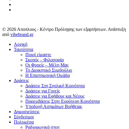
phone
email
© 2026 Αποπλους - Κέντρο Πρόληψης των εξαρτήσεων. Ανάπτυξη
από
vibebrand.gr
Close
Αρχική
Menu
Ταυτότητα
Ποιοί είμαστε
Σκοπός – Φιλοσοφία
Οι Φορείς – Μέλη Μας
Το Διοικητικό Συμβούλιο
Η Επιστημονική Ομάδα
Δράσεις
Δράσεις Στη Σχολική Κοινότητα
Δράσεις για Γονείς
Δράσεις για Εφήβους και Νέους
Παρεμβάσεις Στην Ευρύτερη Κοινότητα
Υποδοχή Αιτημάτων Βοήθειας
Δημοσιεύσεις
Σύνδεσμοι
Πολυμέσα
Ραδιοφωνικά σποτ