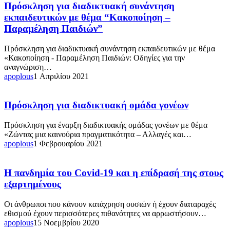
Πρόσκληση
Πρόσκληση για διαδικτυακή συνάντηση
για
εκπαιδευτικών με θέμα “Κακοποίηση –
διαδικτυακή
Παραμέληση Παιδιών”
συνάντηση
εκπαιδευτικών
Πρόσκληση για διαδικτυακή συνάντηση εκπαιδευτικών με θέμα
με
«Κακοποίηση - Παραμέληση Παιδιών: Οδηγίες για την
θέμα
αναγνώριση…
“Κακοποίηση
apoplous
1 Απριλίου 2021
–
Παραμέληση
Παιδιών”
Πρόσκληση
Πρόσκληση για διαδικτυακή ομάδα γονέων
για
διαδικτυακή
Πρόσκληση για έναρξη διαδικτυακής ομάδας γονέων με θέμα
ομάδα
«Ζώντας μια καινούρια πραγματικότητα – Αλλαγές και…
γονέων
apoplous
1 Φεβρουαρίου 2021
Η
Η πανδημία του Covid-19 και η επίδρασή της στους
πανδημία
εξαρτημένους
του
Covid-
Οι άνθρωποι που κάνουν κατάχρηση ουσιών ή έχουν διαταραχές
19
εθισμού έχουν περισσότερες πιθανότητες να αρρωστήσουν…
και
apoplous
15 Νοεμβρίου 2020
η