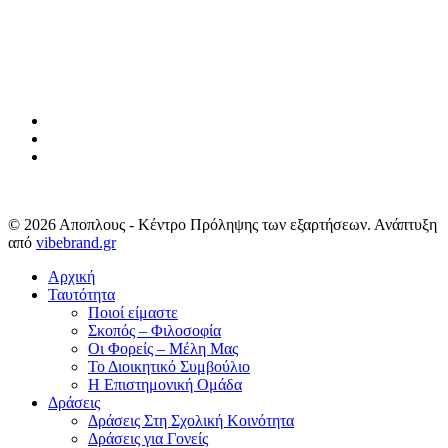
facebook
phone
email
© 2026 Αποπλους - Κέντρο Πρόληψης των εξαρτήσεων. Ανάπτυξη
από
vibebrand.gr
Close
Αρχική
Menu
Ταυτότητα
Ποιοί είμαστε
Σκοπός – Φιλοσοφία
Οι Φορείς – Μέλη Μας
Το Διοικητικό Συμβούλιο
Η Επιστημονική Ομάδα
Δράσεις
Δράσεις Στη Σχολική Κοινότητα
Δράσεις για Γονείς