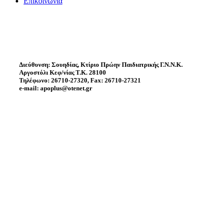
Επικοινωνία
Διεύθυνση: Σουηδίας, Κτίριο Πρώην Παιδιατρικής Γ.Ν.Ν.Κ.
Αργοστόλι Κεφ/νίας Τ.Κ. 28100
Τηλέφωνο: 26710-27320, Fax: 26710-27321
e-mail: apoplus@otenet.gr